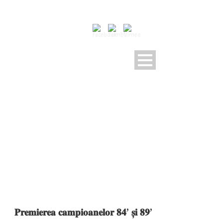
CATEGORY
Comunicate
𝐏𝐫𝐞𝐦𝐢𝐞𝐫𝐞𝐚 𝐜𝐚𝐦𝐩𝐢𝐨𝐚𝐧𝐞𝐥𝐨𝐫 𝟖𝟒’ 𝐬̦𝐢 𝟖𝟗’