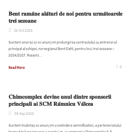
𝐁𝐞𝐧𝐭 𝐫𝐚𝐦𝐚̂𝐧𝐞 𝐚𝐥𝐚̆𝐭𝐮𝐫𝐢 𝐝𝐞 𝐧𝐨𝐢 𝐩𝐞𝐧𝐭𝐫𝐮 𝐮𝐫𝐦𝐚̆𝐭𝐨𝐚𝐫𝐞𝐥𝐞
𝐭𝐫𝐞𝐢 𝐬𝐞𝐳𝐨𝐚𝐧𝐞
26 Oct 2023
Suntem onorați să vă anunțăm prelungirea contractului cu antrenorul
principal al echipei, norvegianul Bent Dahl, pentru încă trei sezoane –
2024/2027. Această...
0
Read More
𝐂𝐡𝐢𝐦𝐜𝐨𝐦𝐩𝐥𝐞𝐱 𝐝𝐞𝐯𝐢𝐧𝐞 𝐮𝐧𝐮𝐥 𝐝𝐢𝐧𝐭𝐫𝐞 𝐬𝐩𝐨𝐧𝐬𝐨𝐫𝐢𝐢
𝐩𝐫𝐢𝐧𝐜𝐢𝐩𝐚𝐥𝐢 𝐚𝐢 𝐒𝐂𝐌 𝐑𝐚̂𝐦𝐧𝐢𝐜𝐮 𝐕𝐚̂𝐥𝐜𝐞𝐚
08 Sep 2023
Suntem încântați să anunțăm o extindere semnificativă, a parteneriatului