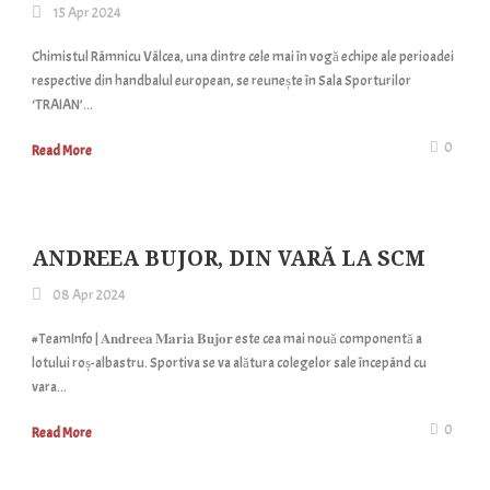
15 Apr 2024
Chimistul Râmnicu Vâlcea, una dintre cele mai în vogă echipe ale perioadei
respective din handbalul european, se reunește în Sala Sporturilor
‘TRAIAN’...
0
Read More
ANDREEA BUJOR, DIN VARĂ LA SCM
08 Apr 2024
#TeamInfo | 𝐀𝐧𝐝𝐫𝐞𝐞𝐚 𝐌𝐚𝐫𝐢𝐚 𝐁𝐮𝐣𝐨𝐫 este cea mai nouă componentă a
lotului roș-albastru. Sportiva se va alătura colegelor sale începând cu
vara...
0
Read More