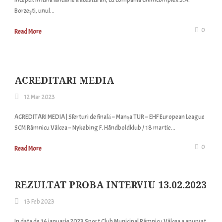
început în luna ianuarie a acestui an, cu compania Chimcomplex S.A.
Borzești, unul...
0
Read More
ACREDITARI MEDIA
12 Mar 2023
ACREDITARI MEDIA | Sferturi de finală – Manșa TUR – EHF European League
SCM Râmnicu Vâlcea – Nykøbing F. Håndboldklub / 18 martie...
0
Read More
REZULTAT PROBA INTERVIU 13.02.2023
13 Feb 2023
In data de 16 ianuarie 2023 Sport Club Municipal Râmnicu Vâlcea a anunțat