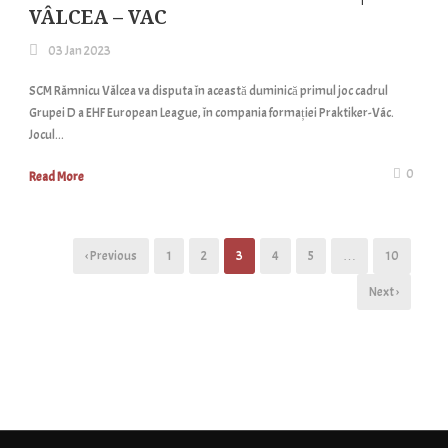
VÂLCEA – VAC
03 Jan 2023
SCM Râmnicu Vâlcea va disputa în această duminică primul joc cadrul
Grupei D a EHF European League, în compania formației Praktiker-Vác.
Jocul...
0
Read More
‹ Previous
1
2
3
4
5
…
10
Next ›