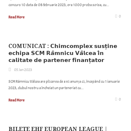
concurs 10 data de 08 februarie 2023, ora 1000 proba scrisa, cu...
0
Read More
COMUNICAT : 𝗖𝗵𝗶𝗺𝗰𝗼𝗺𝗽𝗹𝗲𝘅 𝘀𝘂𝘀𝘁̦𝗶𝗻𝗲
𝗲𝗰𝗵𝗶𝗽𝗮 𝗦𝗖𝗠 𝗥𝗮̂𝗺𝗻𝗶𝗰𝘂 𝗩𝗮̂𝗹𝗰𝗲𝗮 𝗶̂𝗻
𝗰𝗮𝗹𝗶𝘁𝗮𝘁𝗲 𝗱𝗲 𝗽𝗮𝗿𝘁𝗲𝗻𝗲𝗿 𝗳𝗶𝗻𝗮𝗻𝘁̦𝗮𝘁𝗼𝗿
05 Jan 2023
SCM Râmnicu Vâlcea are plăcerea de a vă anunța că, începând cu 1 ianuarie
2023, clubul nostru a încheiat un parteneriat cu...
0
Read More
BILETE EHF EUROPEAN LEAGUE |