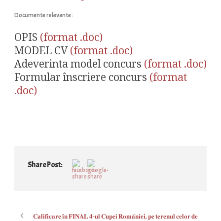
Documente relevante :
OPIS
(format .doc)
MODEL CV
(format .doc)
Adeverinta model concurs
(format .doc)
Formular înscriere concurs
(format
.doc)
Share Post:
𝐂𝐚𝐥𝐢𝐟𝐢𝐜𝐚𝐫𝐞 𝐢̂𝐧 𝐅𝐈𝐍𝐀𝐋 𝟒-𝐮𝐥 𝐂𝐮𝐩𝐞𝐢 𝐑𝐨𝐦𝐚̂𝐧𝐢𝐞𝐢, 𝐩𝐞 𝐭𝐞𝐫𝐞𝐧𝐮𝐥 𝐜𝐞𝐥𝐨𝐫 𝐝𝐞