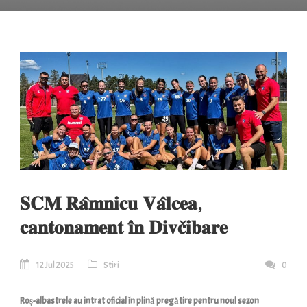
𝐒𝐂𝐌 𝐑𝐚̂𝐦𝐧𝐢𝐜𝐮 𝐕𝐚̂𝐥𝐜𝐞𝐚,
𝐜𝐚𝐧𝐭𝐨𝐧𝐚𝐦𝐞𝐧𝐭 𝐢̂𝐧 𝐃𝐢𝐯𝐜̌𝐢𝐛𝐚𝐫𝐞
12 Jul 2025
Stiri
0
Roș-albastrele au intrat oficial în plină pregătire pentru noul sezon