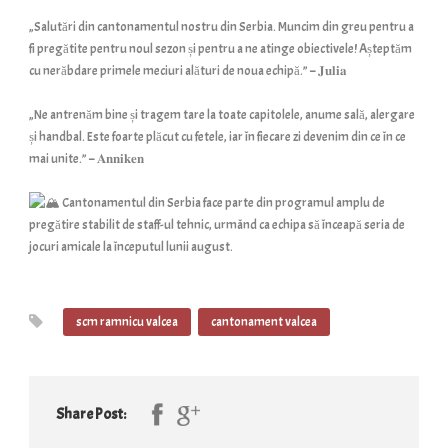
„Salutări din cantonamentul nostru din Serbia. Muncim din greu pentru a
fi pregătite pentru noul sezon și pentru a ne atinge obiectivele! Așteptăm
cu nerăbdare primele meciuri alături de noua echipă.” – 𝐉𝐮𝐥𝐢𝐚
„Ne antrenăm bine și tragem tare la toate capitolele, anume sală, alergare
și handbal. Este foarte plăcut cu fetele, iar în fiecare zi devenim din ce în ce
mai unite.” – 𝐀𝐧𝐧𝐢𝐤𝐞𝐧
Cantonamentul din Serbia face parte din programul amplu de
pregătire stabilit de staff-ul tehnic, urmând ca echipa să înceapă seria de
jocuri amicale la începutul lunii august.
scm ramnicu valcea
cantonament valcea
Share Post: