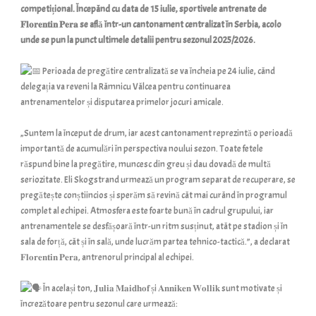
competițional. Începând cu data de 15 iulie, sportivele antrenate de
𝐅𝐥𝐨𝐫𝐞𝐧𝐭𝐢𝐧 𝐏𝐞𝐫𝐚 se află într-un cantonament centralizat în Serbia, acolo
unde se pun la punct ultimele detalii pentru sezonul 2025/2026.
Perioada de pregătire centralizată se va încheia pe 24 iulie, când
delegația va reveni la Râmnicu Vâlcea pentru continuarea
antrenamentelor și disputarea primelor jocuri amicale.
„Suntem la început de drum, iar acest cantonament reprezintă o perioadă
importantă de acumulări în perspectiva noului sezon. Toate fetele
răspund bine la pregătire, muncesc din greu și dau dovadă de multă
seriozitate. Eli Skogstrand urmează un program separat de recuperare, se
pregătește conștiincios și sperăm să revină cât mai curând în programul
complet al echipei. Atmosfera este foarte bună în cadrul grupului, iar
antrenamentele se desfășoară într-un ritm susținut, atât pe stadion și în
sala de forță, cât și în sală, unde lucrăm partea tehnico-tactică.”, a declarat
𝐅𝐥𝐨𝐫𝐞𝐧𝐭𝐢𝐧 𝐏𝐞𝐫𝐚, antrenorul principal al echipei.
În același ton, 𝐉𝐮𝐥𝐢𝐚 𝐌𝐚𝐢𝐝𝐡𝐨𝐟 și 𝐀𝐧𝐧𝐢𝐤𝐞𝐧 𝐖𝐨𝐥𝐥𝐢𝐤 sunt motivate și
încrezătoare pentru sezonul care urmează: