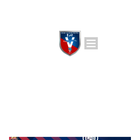
TAG
scm ramnicu valcea