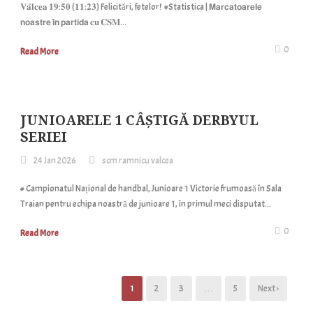
𝐕𝐚̂𝐥𝐜𝐞𝐚 𝟏𝟗:𝟓𝟎 (𝟏𝟏:𝟐𝟑) Felicitări, fetelor! #Statistica | 𝗠𝗮𝗿𝗰𝗮𝘁𝗼𝗮𝗿𝗲𝗹𝗲
𝗻𝗼𝗮𝘀𝘁𝗿𝗲 𝗶̂𝗻 𝗽𝗮𝗿𝘁𝗶𝗱𝗮 𝐜𝐮 𝐂𝐒𝐌...
0
Read More
JUNIOARELE 1 CÂȘTIGĂ DERBYUL
SERIEI
24 Jan 2026
scm ramnicu valcea
# Campionatul Național de handbal, Junioare 1 Victorie frumoasă în Sala
Traian pentru echipa noastră de junioare 1, în primul meci disputat...
0
Read More
1
2
3
…
5
Next ›