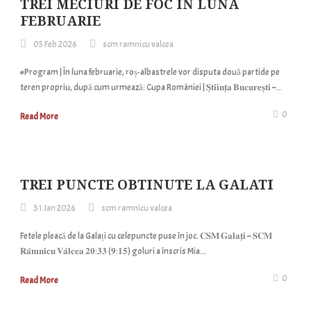
TREI MECIURI DE FOC ÎN LUNA
FEBRUARIE
05 Feb 2026
scm ramnicu valcea
#Program | În luna februarie, roș-albastrele vor disputa două partide pe
teren propriu, după cum urmează: Cupa României | 𝐒̦𝐭𝐢𝐢𝐧𝐭̦𝐚 𝐁𝐮𝐜𝐮𝐫𝐞𝐬̦𝐭𝐢 –...
0
Read More
TREI PUNCTE OBTINUTE LA GALATI
31 Jan 2026
scm ramnicu valcea
Fetele pleacă de la Galați cu celepuncte puse în joc. 𝐂𝐒𝐌 𝐆𝐚𝐥𝐚𝐭̦𝐢 – 𝐒𝐂𝐌
𝐑𝐚̂𝐦𝐧𝐢𝐜𝐮 𝐕𝐚̂𝐥𝐜𝐞𝐚 𝟐𝟎:𝟑𝟑 (𝟗:𝟏𝟓) goluri a înscris Mia...
0
Read More