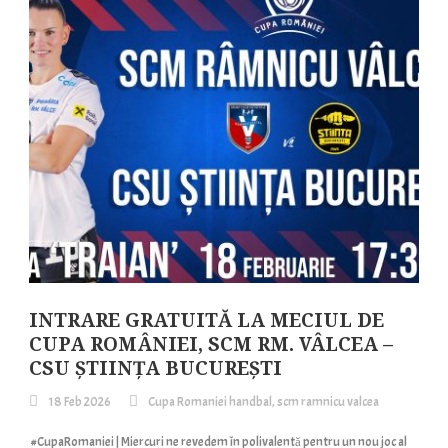
INTRARE GRATUITĂ LA MECIUL DE
CUPA ROMÂNIEI, SCM RM. VÂLCEA –
CSU ȘTIINȚA BUCUREȘTI
18 Feb 2026
Cupa Romaniei handbal
,
scm ramnicu valcea
#CupaRomaniei | Miercuri ne revedem în polivalentă pentru un nou joc al