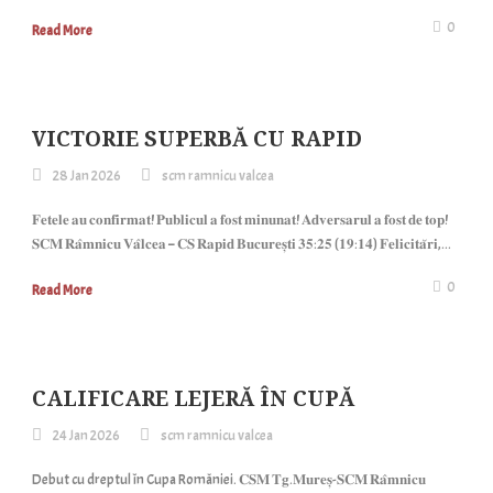
0
Read More
VICTORIE SUPERBĂ CU RAPID
28 Jan 2026
scm ramnicu valcea
𝐅𝐞𝐭𝐞𝐥𝐞 𝐚𝐮 𝐜𝐨𝐧𝐟𝐢𝐫𝐦𝐚𝐭! 𝐏𝐮𝐛𝐥𝐢𝐜𝐮𝐥 𝐚 𝐟𝐨𝐬𝐭 𝐦𝐢𝐧𝐮𝐧𝐚𝐭! 𝐀𝐝𝐯𝐞𝐫𝐬𝐚𝐫𝐮𝐥 𝐚 𝐟𝐨𝐬𝐭 𝐝𝐞 𝐭𝐨𝐩!
𝐒𝐂𝐌 𝐑𝐚̂𝐦𝐧𝐢𝐜𝐮 𝐕𝐚̂𝐥𝐜𝐞𝐚 – 𝐂𝐒 𝐑𝐚𝐩𝐢𝐝 𝐁𝐮𝐜𝐮𝐫𝐞𝐬̦𝐭𝐢 𝟑𝟓:𝟐𝟓 (𝟏𝟗:𝟏𝟒) 𝐅𝐞𝐥𝐢𝐜𝐢𝐭𝐚̆𝐫𝐢,...
0
Read More
CALIFICARE LEJERĂ ÎN CUPĂ
24 Jan 2026
scm ramnicu valcea
Debut cu dreptul în Cupa României. 𝐂𝐒𝐌 𝐓𝐠.𝐌𝐮𝐫𝐞𝐬̦-𝐒𝐂𝐌 𝐑𝐚̂𝐦𝐧𝐢𝐜𝐮