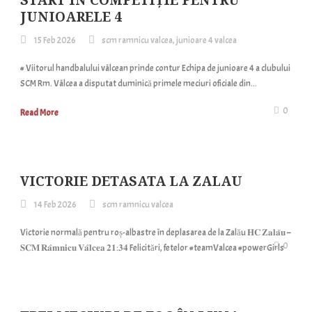
START ÎN COMPETIȚIE PENTRU
JUNIOARELE 4
15 Feb 2026
scm ramnicu valcea
,
junioare 4 valcea
# Viitorul handbalului vâlcean prinde contur Echipa de junioare 4 a clubului
SCM Rm. Vâlcea a disputat duminică primele meciuri oficiale din...
0
Read More
VICTORIE DETASATA LA ZALAU
14 Feb 2026
scm ramnicu valcea
Victorie normală pentru roș-albastre în deplasarea de la Zalău 𝐇𝐂 𝐙𝐚𝐥𝐚̆𝐮 –
0
𝐒𝐂𝐌 𝐑𝐚̂𝐦𝐧𝐢𝐜𝐮 𝐕𝐚̂𝐥𝐜𝐞𝐚 𝟐𝟏:𝟑𝟒 Felicitări, fetelor #teamValcea #powerGirls