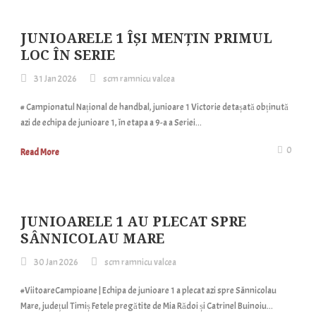
JUNIOARELE 1 ÎȘI MENȚIN PRIMUL
LOC ÎN SERIE
31 Jan 2026
scm ramnicu valcea
# Campionatul Național de handbal, junioare 1 Victorie detașată obținută
azi de echipa de junioare 1, în etapa a 9-a a Seriei...
0
Read More
JUNIOARELE 1 AU PLECAT SPRE
SÂNNICOLAU MARE
30 Jan 2026
scm ramnicu valcea
#ViitoareCampioane | Echipa de junioare 1 a plecat azi spre Sânnicolau
Mare, județul Timiș Fetele pregătite de Mia Rădoi și Catrinel Buinoiu...