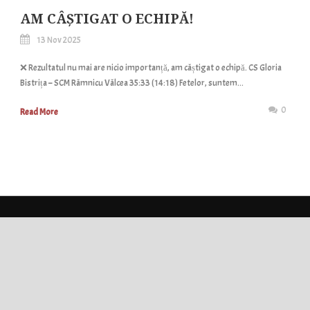
AM CÂȘTIGAT O ECHIPĂ!
13 Nov 2025
❌ Rezultatul nu mai are nicio importanță, am câștigat o echipă. CS Gloria
Bistrița – SCM Râmnicu Vâlcea 35:33 (14:18) Fetelor, suntem...
0
Read More