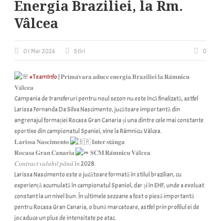
Energia Braziliei, la Rm.
Vâlcea
01 Mar 2026
Stiri
0
#TeamInfo
| 𝐏𝐫𝐢𝐦𝐚̆𝐯𝐚𝐫𝐚 𝐚𝐝𝐮𝐜𝐞 𝐞𝐧𝐞𝐫𝐠𝐢𝐚 𝐁𝐫𝐚𝐳𝐢𝐥𝐢𝐞𝐢 𝐥𝐚 𝐑𝐚̂𝐦𝐧𝐢𝐜𝐮
𝐕𝐚̂𝐥𝐜𝐞𝐚
Campania de transferuri pentru noul sezon nu este încă finalizată, astfel
Larissa Fernanda Da Silva Nascimento, jucătoare importantă din
angrenajul formației Rocasa Gran Canaria și una dintre cele mai constante
sportive din campionatul Spaniei, vine la Râmnicu Vâlcea.
𝐋𝐚𝐫𝐢𝐬𝐬𝐚 𝐍𝐚𝐬𝐜𝐢𝐦𝐞𝐧𝐭𝐨
𝐈𝐧𝐭𝐞𝐫 𝐬𝐭𝐚̂𝐧𝐠𝐚
𝐑𝐨𝐜𝐚𝐬𝐚 𝐆𝐫𝐚𝐧 𝐂𝐚𝐧𝐚𝐫𝐢𝐚
𝐒𝐂𝐌 𝐑𝐚̂𝐦𝐧𝐢𝐜𝐮 𝐕𝐚̂𝐥𝐜𝐞𝐚
𝐶𝑜𝑛𝑡𝑟𝑎𝑐𝑡 𝑣𝑎𝑙𝑎𝑏𝑖𝑙 𝑝𝑎̂𝑛𝑎̆ 𝑖̂𝑛 2028.
Larissa Nascimento este o jucătoare formată în stilul brazilian, cu
experiență acumulată în campionatul Spaniol, dar și în EHF, unde a evoluat
constant la un nivel bun. În ultimele sezoane a fost o piesă importantă
pentru Rocasa Gran Canaria, o bună marcatoare, astfel prin profilul ei de
joc aduce un plus de intensitate pe atac.