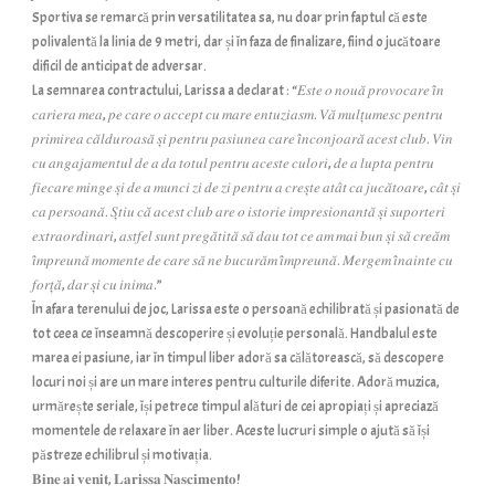
Sportiva se remarcă prin versatilitatea sa, nu doar prin faptul că este
polivalentă la linia de 9 metri, dar și în faza de finalizare, fiind o jucătoare
dificil de anticipat de adversar.
La semnarea contractului, Larissa a declarat : “𝐸𝑠𝑡𝑒 𝑜 𝑛𝑜𝑢𝑎̆ 𝑝𝑟𝑜𝑣𝑜𝑐𝑎𝑟𝑒 𝑖̂𝑛
𝑐𝑎𝑟𝑖𝑒𝑟𝑎 𝑚𝑒𝑎, 𝑝𝑒 𝑐𝑎𝑟𝑒 𝑜 𝑎𝑐𝑐𝑒𝑝𝑡 𝑐𝑢 𝑚𝑎𝑟𝑒 𝑒𝑛𝑡𝑢𝑧𝑖𝑎𝑠𝑚. 𝑉𝑎̆ 𝑚𝑢𝑙𝑡̦𝑢𝑚𝑒𝑠𝑐 𝑝𝑒𝑛𝑡𝑟𝑢
𝑝𝑟𝑖𝑚𝑖𝑟𝑒𝑎 𝑐𝑎̆𝑙𝑑𝑢𝑟𝑜𝑎𝑠𝑎̆ 𝑠̦𝑖 𝑝𝑒𝑛𝑡𝑟𝑢 𝑝𝑎𝑠𝑖𝑢𝑛𝑒𝑎 𝑐𝑎𝑟𝑒 𝑖̂𝑛𝑐𝑜𝑛𝑗𝑜𝑎𝑟𝑎̆ 𝑎𝑐𝑒𝑠𝑡 𝑐𝑙𝑢𝑏. 𝑉𝑖𝑛
𝑐𝑢 𝑎𝑛𝑔𝑎𝑗𝑎𝑚𝑒𝑛𝑡𝑢𝑙 𝑑𝑒 𝑎 𝑑𝑎 𝑡𝑜𝑡𝑢𝑙 𝑝𝑒𝑛𝑡𝑟𝑢 𝑎𝑐𝑒𝑠𝑡𝑒 𝑐𝑢𝑙𝑜𝑟𝑖, 𝑑𝑒 𝑎 𝑙𝑢𝑝𝑡𝑎 𝑝𝑒𝑛𝑡𝑟𝑢
𝑓𝑖𝑒𝑐𝑎𝑟𝑒 𝑚𝑖𝑛𝑔𝑒 𝑠̦𝑖 𝑑𝑒 𝑎 𝑚𝑢𝑛𝑐𝑖 𝑧𝑖 𝑑𝑒 𝑧𝑖 𝑝𝑒𝑛𝑡𝑟𝑢 𝑎 𝑐𝑟𝑒𝑠̦𝑡𝑒 𝑎𝑡𝑎̂𝑡 𝑐𝑎 𝑗𝑢𝑐𝑎̆𝑡𝑜𝑎𝑟𝑒, 𝑐𝑎̂𝑡 𝑠̦𝑖
𝑐𝑎 𝑝𝑒𝑟𝑠𝑜𝑎𝑛𝑎̆. 𝑆̦𝑡𝑖𝑢 𝑐𝑎̆ 𝑎𝑐𝑒𝑠𝑡 𝑐𝑙𝑢𝑏 𝑎𝑟𝑒 𝑜 𝑖𝑠𝑡𝑜𝑟𝑖𝑒 𝑖𝑚𝑝𝑟𝑒𝑠𝑖𝑜𝑛𝑎𝑛𝑡𝑎̆ 𝑠̦𝑖 𝑠𝑢𝑝𝑜𝑟𝑡𝑒𝑟𝑖
𝑒𝑥𝑡𝑟𝑎𝑜𝑟𝑑𝑖𝑛𝑎𝑟𝑖, 𝑎𝑠𝑡𝑓𝑒𝑙 𝑠𝑢𝑛𝑡 𝑝𝑟𝑒𝑔𝑎̆𝑡𝑖𝑡𝑎̆ 𝑠𝑎̆ 𝑑𝑎𝑢 𝑡𝑜𝑡 𝑐𝑒 𝑎𝑚 𝑚𝑎𝑖 𝑏𝑢𝑛 𝑠̦𝑖 𝑠𝑎̆ 𝑐𝑟𝑒𝑎̆𝑚
𝑖̂𝑚𝑝𝑟𝑒𝑢𝑛𝑎̆ 𝑚𝑜𝑚𝑒𝑛𝑡𝑒 𝑑𝑒 𝑐𝑎𝑟𝑒 𝑠𝑎̆ 𝑛𝑒 𝑏𝑢𝑐𝑢𝑟𝑎̆𝑚 𝑖̂𝑚𝑝𝑟𝑒𝑢𝑛𝑎̆. 𝑀𝑒𝑟𝑔𝑒𝑚 𝑖̂𝑛𝑎𝑖𝑛𝑡𝑒 𝑐𝑢
𝑓𝑜𝑟𝑡̦𝑎̆, 𝑑𝑎𝑟 𝑠̦𝑖 𝑐𝑢 𝑖𝑛𝑖𝑚𝑎.”
În afara terenului de joc, Larissa este o persoană echilibrată și pasionată de
tot ceea ce înseamnă descoperire și evoluție personală. Handbalul este
marea ei pasiune, iar în timpul liber adoră sa călătorească, să descopere
locuri noi și are un mare interes pentru culturile diferite. Adoră muzica,
urmărește seriale, își petrece timpul alături de cei apropiați și apreciază
momentele de relaxare în aer liber. Aceste lucruri simple o ajută să își
păstreze echilibrul și motivația.
𝐁𝐢𝐧𝐞 𝐚𝐢 𝐯𝐞𝐧𝐢𝐭, 𝐋𝐚𝐫𝐢𝐬𝐬𝐚 𝐍𝐚𝐬𝐜𝐢𝐦𝐞𝐧𝐭𝐨!