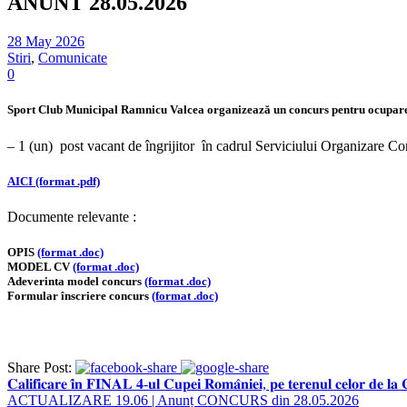
ANUNT 28.05.2026
28 May 2026
Stiri
,
Comunicate
0
Sport Club Municipal Ramnicu Valcea organizează un concurs pentru ocupare
– 1 (un) post vacant de îngrijitor în cadrul Serviciului Organizare Com
AICI (format .pdf)
Documente relevante :
OPIS
(format .doc)
MODEL CV
(format .doc)
Adeverinta model concurs
(format .doc)
Formular înscriere concurs
(format .doc)
Share Post:
𝐂𝐚𝐥𝐢𝐟𝐢𝐜𝐚𝐫𝐞 𝐢̂𝐧 𝐅𝐈𝐍𝐀𝐋 𝟒-𝐮𝐥 𝐂𝐮𝐩𝐞𝐢 𝐑𝐨𝐦𝐚̂𝐧𝐢𝐞𝐢, 𝐩𝐞 𝐭𝐞𝐫𝐞𝐧𝐮𝐥 𝐜𝐞𝐥𝐨𝐫 𝐝𝐞 𝐥𝐚
ACTUALIZARE 19.06 | Anunț CONCURS din 28.05.2026