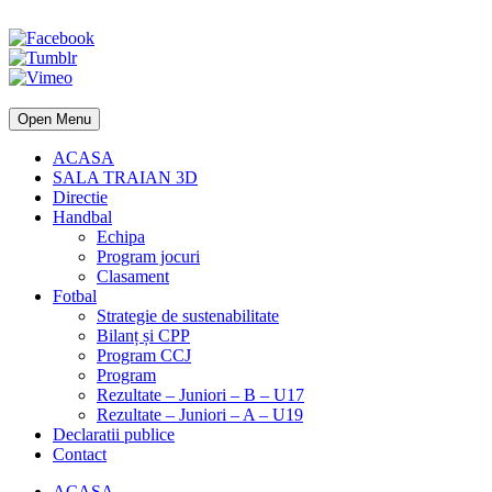
Open Menu
ACASA
SALA TRAIAN 3D
Directie
Handbal
Echipa
Program jocuri
Clasament
Fotbal
Strategie de sustenabilitate
Bilanț și CPP
Program CCJ
Program
Rezultate – Juniori – B – U17
Rezultate – Juniori – A – U19
Declaratii publice
Contact
ACASA