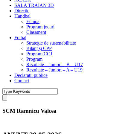
SALA TRAIAN 3D
Directie
Handbal
Echipa
Program jocuri
Clasament
Fotbal
Strategie de sustenabilitate
Bilanț și CPP
Program CCJ
Program
Rezultate – Juniori – B – U17
Rezultate – Juniori – A – U19
Declaratii publice
Contact
SCM Ramnicu Valcea