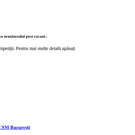
a următorului post vacant :
petiții. Pentru mai multe detalii apăsați
 𝐂𝐒𝐌 𝐁𝐮𝐜𝐮𝐫𝐞𝐬̦𝐭𝐢