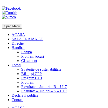
Open Menu
ACASA
SALA TRAIAN 3D
Directie
Handbal
Echipa
Program jocuri
Clasament
Fotbal
Strategie de sustenabilitate
Bilanț și CPP
Program CCJ
Program
Rezultate – Juniori – B – U17
Rezultate – Juniori – A – U19
Declaratii publice
Contact
ACASA