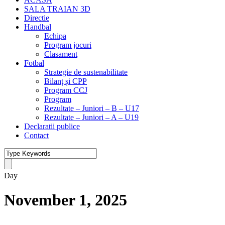
SALA TRAIAN 3D
Directie
Handbal
Echipa
Program jocuri
Clasament
Fotbal
Strategie de sustenabilitate
Bilanț și CPP
Program CCJ
Program
Rezultate – Juniori – B – U17
Rezultate – Juniori – A – U19
Declaratii publice
Contact
Day
November 1, 2025