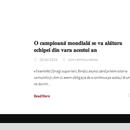
𝐎 𝐜𝐚𝐦𝐩𝐢𝐨𝐚𝐧𝐚̆ 𝐦𝐨𝐧𝐝𝐢𝐚𝐥𝐚̆ 𝐬𝐞 𝐯𝐚 𝐚𝐥𝐚̆𝐭𝐮𝐫𝐚
𝐞𝐜𝐡𝐢𝐩𝐞𝐢 𝐝𝐢𝐧 𝐯𝐚𝐫𝐚 𝐚𝐜𝐞𝐬𝐭𝐮𝐢 𝐚𝐧
02 Jan 2026
scm ramnicu valcea
#TeamInfo | Dragi suporteri, fiindcă atunci când privim istoria
comunității știm că avem obligația de a continua pe același dru
ne dorim...
Read More