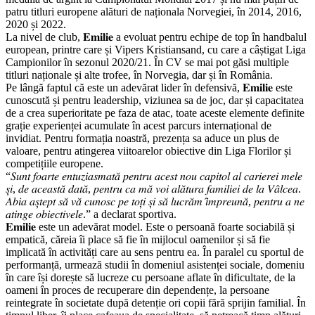
patru titluri europene alături de naționala Norvegiei, în 2014, 2016,
2020 și 2022.
La nivel de club, 𝐄𝐦𝐢𝐥𝐢𝐞 a evoluat pentru echipe de top în handbalul
european, printre care și Vipers Kristiansand, cu care a câștigat Liga
Campionilor în sezonul 2020/21. În CV se mai pot găsi multiple
titluri naționale și alte trofee, în Norvegia, dar și în România.
Pe lângă faptul că este un adevărat lider în defensivă, 𝐄𝐦𝐢𝐥𝐢𝐞 este
cunoscută și pentru leadership, viziunea sa de joc, dar și capacitatea
de a crea superioritate pe faza de atac, toate aceste elemente definite
grație experienței acumulate în acest parcurs internațional de
invidiat. Pentru formația noastră, prezența sa aduce un plus de
valoare, pentru atingerea viitoarelor obiective din Liga Florilor și
competițiile europene.
“𝑆𝑢𝑛𝑡 𝑓𝑜𝑎𝑟𝑡𝑒 𝑒𝑛𝑡𝑢𝑧𝑖𝑎𝑠𝑚𝑎𝑡𝑎̆ 𝑝𝑒𝑛𝑡𝑟𝑢 𝑎𝑐𝑒𝑠𝑡 𝑛𝑜𝑢 𝑐𝑎𝑝𝑖𝑡𝑜𝑙 𝑎𝑙 𝑐𝑎𝑟𝑖𝑒𝑟𝑒𝑖 𝑚𝑒𝑙𝑒
𝑠̦𝑖, 𝑑𝑒 𝑎𝑐𝑒𝑎𝑠𝑡𝑎̆ 𝑑𝑎𝑡𝑎̆, 𝑝𝑒𝑛𝑡𝑟𝑢 𝑐𝑎 𝑚𝑎̆ 𝑣𝑜𝑖 𝑎𝑙𝑎̆𝑡𝑢𝑟𝑎 𝑓𝑎𝑚𝑖𝑙𝑖𝑒𝑖 𝑑𝑒 𝑙𝑎 𝑉𝑎̂𝑙𝑐𝑒𝑎.
𝐴𝑏𝑖𝑎 𝑎𝑠̦𝑡𝑒𝑝𝑡 𝑠𝑎̆ 𝑣𝑎̆ 𝑐𝑢𝑛𝑜𝑠𝑐 𝑝𝑒 𝑡𝑜𝑡̦𝑖 𝑠̦𝑖 𝑠𝑎̆ 𝑙𝑢𝑐𝑟𝑎̆𝑚 𝑖̂𝑚𝑝𝑟𝑒𝑢𝑛𝑎̆, 𝑝𝑒𝑛𝑡𝑟𝑢 𝑎 𝑛𝑒
𝑎𝑡𝑖𝑛𝑔𝑒 𝑜𝑏𝑖𝑒𝑐𝑡𝑖𝑣𝑒𝑙𝑒.” a declarat sportiva.
𝐄𝐦𝐢𝐥𝐢𝐞 este un adevărat model. Este o persoană foarte sociabilă și
empatică, căreia îi place să fie în mijlocul oamenilor și să fie
implicată în activități care au sens pentru ea. În paralel cu sportul de
performanță, urmează studii în domeniul asistenței sociale, domeniu
în care își dorește să lucreze cu persoane aflate în dificultate, de la
oameni în proces de recuperare din dependențe, la persoane
reintegrate în societate după detenție ori copii fără sprijin familial. În