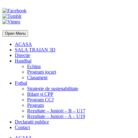
Open Menu
ACASA
SALA TRAIAN 3D
Directie
Handbal
Echipa
Program jocuri
Clasament
Fotbal
Strategie de sustenabilitate
Bilanț și CPP
Program CCJ
Program
Rezultate – Juniori – B – U17
Rezultate – Juniori – A – U19
Declaratii publice
Contact
ACASA