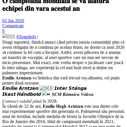
𝐎 𝐜𝐚𝐦𝐩𝐢𝐨𝐚𝐧𝐚̆ 𝐦𝐨𝐧𝐝𝐢𝐚𝐥𝐚̆ 𝐬𝐞 𝐯𝐚 𝐚𝐥𝐚̆𝐭𝐮𝐫𝐚
𝐞𝐜𝐡𝐢𝐩𝐞𝐢 𝐝𝐢𝐧 𝐯𝐚𝐫𝐚 𝐚𝐜𝐞𝐬𝐭𝐮𝐢 𝐚𝐧
02 Jan 2026
Comunicate
0
#TeamInfo
|
Dragi suporteri, fiindcă atunci când privim istoria comunității știm că
avem obligația de a continua pe același drum, ne dorim ca anul 2026
să continue la fel cum a început. Astfel, avem plăcerea de a anunța
un transfer de excepție, al unei sportive care nu mai are nevoie de
nicio prezentare. Mai exact, este vorba despre o jucătoare care joacă
în inter stânga, are experiență la cel mai înalt nivel și deține un
palmares impresionant.
𝐄𝐦𝐢𝐥𝐢𝐞 𝐀𝐫𝐧𝐭𝐳𝐞𝐧 va îmbrăca din vară tricoul roș-albastru, cel puțin
pentru două sezoane.
𝙀𝙢𝙞𝙡𝙞𝙚 𝘼𝙧𝙣𝙩𝙯𝙚𝙣
𝙄𝙣𝙩𝙚𝙧 𝙎𝙩𝙖̂𝙣𝙜𝙖
𝙄𝙠𝙖𝙨𝙩 𝙃𝙖̊𝙣𝙙𝙗𝙤𝙡𝙙
𝑺𝑪𝑴 𝑹𝒂̂𝒎𝒏𝒊𝒄𝒖 𝑽𝒂̂𝒍𝒄𝒆𝒂
𝐶𝑜𝑛𝑡𝑟𝑎𝑐𝑡 𝑣𝑎𝑙𝑎𝑏𝑖𝑙 𝑝𝑎̂𝑛𝑎̆ 𝑖̂𝑛 2028.
În vârstă de 32 de ani, 𝐄𝐦𝐢𝐥𝐢𝐞 𝐇𝐞𝐠𝐡 𝐀𝐫𝐧𝐭𝐳𝐞𝐧 este una dintre cele
mai experimentate sportive din generația ei. Palmaresul său personal,
unul de invidiat, include medalia de bronz la Jocurile Olimpice de la
Rio de Janeiro din 2016, titlul de campioană mondială în 2021,
medalia de argint la Campionatul Mondial 2017 și nu mai puțin de