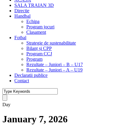
SALA TRAIAN 3D
Directie
Handbal
Echipa
Program jocuri
Clasament
Fotbal
Strategie de sustenabilitate
Bilanț și CPP
Program CCJ
Program
Rezultate – Juniori – B – U17
Rezultate – Juniori – A – U19
Declaratii publice
Contact
Day
January 7, 2026