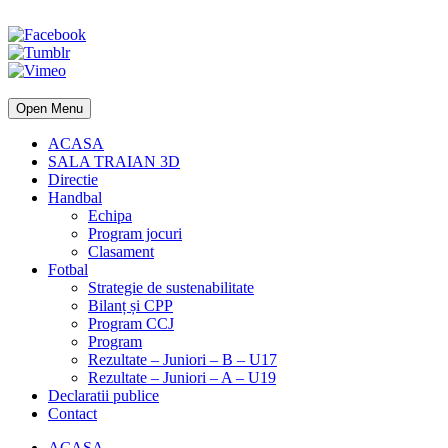
Open Menu
ACASA
SALA TRAIAN 3D
Directie
Handbal
Echipa
Program jocuri
Clasament
Fotbal
Strategie de sustenabilitate
Bilanț și CPP
Program CCJ
Program
Rezultate – Juniori – B – U17
Rezultate – Juniori – A – U19
Declaratii publice
Contact
ACASA