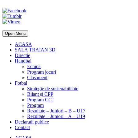
Open Menu
ACASA
SALA TRAIAN 3D
Directie
Handbal
Echipa
Program jocuri
Clasament
Fotbal
Strategie de sustenabilitate
Bilanț și CPP
Program CCJ
Program
Rezultate – Juniori – B – U17
Rezultate – Juniori – A – U19
Declaratii publice
Contact
ACASA