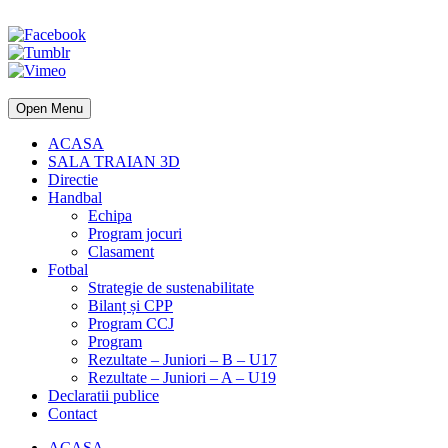
Open Menu
ACASA
SALA TRAIAN 3D
Directie
Handbal
Echipa
Program jocuri
Clasament
Fotbal
Strategie de sustenabilitate
Bilanț și CPP
Program CCJ
Program
Rezultate – Juniori – B – U17
Rezultate – Juniori – A – U19
Declaratii publice
Contact
ACASA