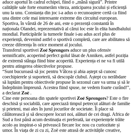
aduce aportul în cadrul echipei, fiind o „mână sigură”. Printre
calitățile sale forte enumerăm viteza, anticiparea jocului și eficiență
unu la unu. Constanța din joc i-a adus o recunoaștere certă ca fiind
una dintre cele mai interesante extreme din circuitul european.
Sportiva, în vârstă de 26 de ani, este o prezență constantă în
naționala Olandei, reprezentativă al cărui loc este în elita handbalului
mondial. Participările la turneele finale i-au adus acel plus de
experiență, devenind astfel o sportivă completă, care are abilitatea să
creeze diferența în orice moment al jocului.
Transferul sportivei 𝐙𝐨𝐞̈ 𝐒𝐩𝐫𝐞𝐧𝐠𝐞𝐫𝐬 aduce un plus ofensiv
semnificativ, acoperind perfect golul lăsat de Anniken, astfel poziția
de extremă stânga fiind bine acoperită. Experiența ei ne va fi utilă
pentru atingerea obiectivelor propuse.
“Sunt bucuroasă să joc pentru Vâlcea și abia aștept să cunosc
coechipierele și suporterii, să descopăr clubul. Aștept cu nerăbdare
să luptăm pentru obiectivele propuse în sezonul care va urma și să le
îndeplinim împreună. Acestea fiind spuse, ne vedem foarte curând!”,
a declarat 𝐙𝐨𝐞̈ .
Cine este persoana din spatele sportivei 𝐙𝐨𝐞̈ 𝐒𝐩𝐫𝐞𝐧𝐠𝐞𝐫𝐬? Este o fire
deschisă și sociabilă, care apreciază timpul petrecut alături de familie
și prieteni, mai ales în jurul jocurilor de societate. Îi place să
călătorească și să descopere locuri noi, alături de cei dragi. Africa de
Sud a fost până acum destinația ei preferată, iar experiențele trăite
acolo au inspirat-o să privească fiecare loc nou cu curiozitate și
umor. În viața de zi cu zi, Zoë este atrasă de activitățile creative,