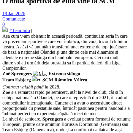
O nouă sportivă de elită vine la SCM
19 Jan 2026
Comunicate
0
#TeamInfo
|
Așa cum v-am obișnuit în această perioadă, continuăm seria în care
vă prezentăm sportivele care vor îmbrăca, din vară, tricoul clubului
nostru. Astăzi vă anunțăm transferul unei extreme de top, jucătoare
de bază a naționalei Olandei și una dintre cele mai dinamice și
talentate extreme stânga din handbalul european. Cei mai mulți
dintre voi ați urmărit deja prestația sa în partida de ieri, din Liga
Campionilor.
𝐙𝐨𝐞̈ 𝐒𝐩𝐫𝐞𝐧𝐠𝐞𝐫𝐬
𝐄𝐱𝐭𝐫𝐞𝐦𝐚 𝐬𝐭𝐚̂𝐧𝐠𝐚
𝐓𝐞𝐚𝐦 𝐄𝐬𝐛𝐣𝐞𝐫𝐠
𝐒𝐂𝐌 𝐑𝐚̂𝐦𝐧𝐢𝐜𝐮 𝐕𝐚̂𝐥𝐜𝐞𝐚
𝐶𝑜𝑛𝑡𝑟𝑎𝑐𝑡 𝑣𝑎𝑙𝑎𝑏𝑖𝑙 𝑝𝑎̂𝑛𝑎̆ 𝑖̂𝑛 2028.
𝐙𝐨𝐞̈ s-a remarcat rapid pe semicerc, atât la nivel de club, cât și în
echipa națională a Olandei, pe care o reprezintă din 2021, în cadrul
competițiilor internaționale. Cariera ei a avut o ascensiune direct
proporțională cu prestațiile sale, întrucât pasiunea pentru handbal s-a
îmbinat perfect cu experiența căpătată meci de meci.
La nivel de senioare, 𝐒𝐩𝐫𝐞𝐧𝐠𝐞𝐫𝐬 a evoluat pentru formații de renume
European, printre care amintim Borussia Dortmund (Germania) sau
Team Esbjerg (Danemarca), unde și-a confirmat calitatea de a-și